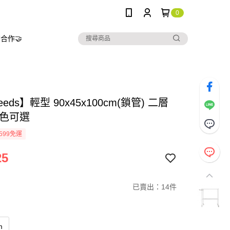
0
合作🤝
eeds】輕型 90x45x100cm(鎖管) 二層
三色可選
599免運
25
已賣出：14件
m