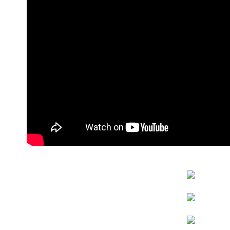
【繳款方
1.分期款
醒簡訊。
2.透過簡
帳／街口支
【注意事
1.本服務
用戶於交
款買賣價
2.基於同
資料（包
用，由本
3.完整用