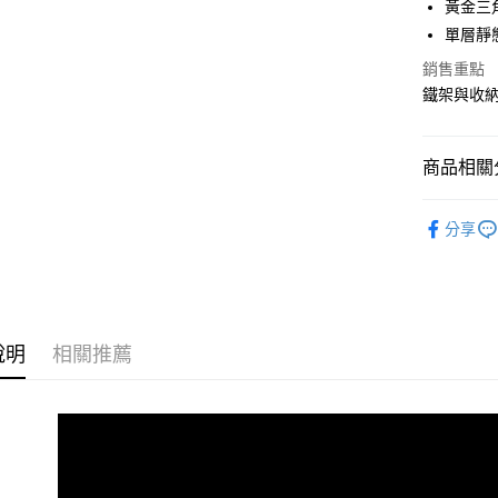
黃金三
合作金
單層靜
LINE Pay
華南商
銷售重點
Apple Pay
上海商
鐵架與收
國泰世
街口支付
臺灣中
匯豐（
悠遊付
商品相關分
聯邦商
元大商
Google Pa
百變系統
玉山商
分享
台新國
全盈+PAY
台灣樂
大哥付你
相關說明
【大哥付
ATM付款
說明
相關推薦
1.本服務
2.付款方
流程，驗
完成交易
運送方式
3.實際核
4.訂單成
宅配
消。如遇
每筆NT$8
無法說明