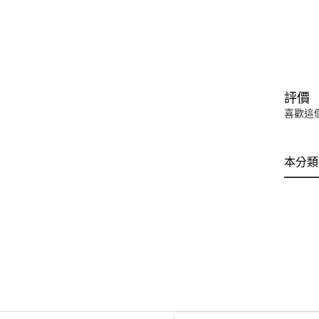
評價
喜歡這
本分類