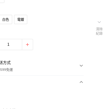
白色
電鍍
清除
紀錄
送方式
599免運
次付款
期付款
0 利率 每期
NT$275
21家銀行