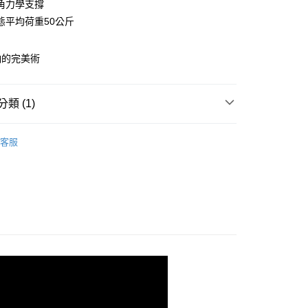
角力學支撐
庫商業銀行
第一商業銀行
態平均荷重50公斤
業銀行
彰化商業銀行
業儲蓄銀行
台北富邦商業銀行
納的完美術
華商業銀行
兆豐國際商業銀行
小企業銀行
台中商業銀行
台灣）商業銀行
華泰商業銀行
類 (1)
業銀行
遠東國際商業銀行
業銀行
永豐商業銀行
y
層架
業銀行
星展（台灣）商業銀行
客服
際商業銀行
中國信託商業銀行
天信用卡公司
分期
你分期使用說明】
由台灣大哥大提供，台灣大哥大用戶可立即使用無須另外申請。
式選擇「大哥付你分期」，訂單成立後會自動跳轉到大哥付的交易
證手機門號後，選擇欲分期的期數、繳款截止日，確認付款後即
。
准額度、可分期數及費用金額請依後續交易確認頁面所載為準。
立30分鐘內，如未前往確認交易或遇審核未通過，訂單將自動取
「轉專審核」未通過狀況，表示未達大哥付你分期系統評分，恕
0，滿NT$599(含以上)免運費
評估內容。