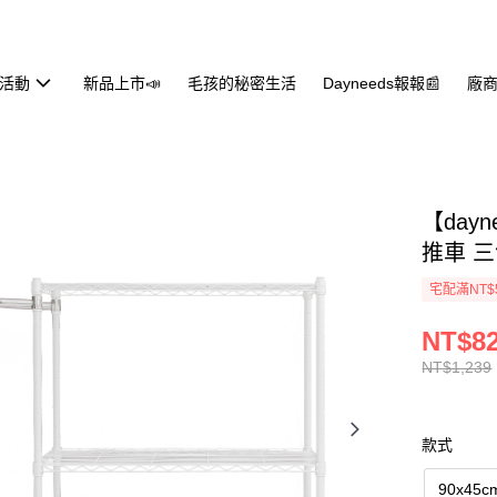
活動
新品上市📣
毛孩的秘密生活
Dayneeds報報📰
廠商
【dayn
推車 
宅配滿NT$
NT$8
NT$1,239
款式
90x45c