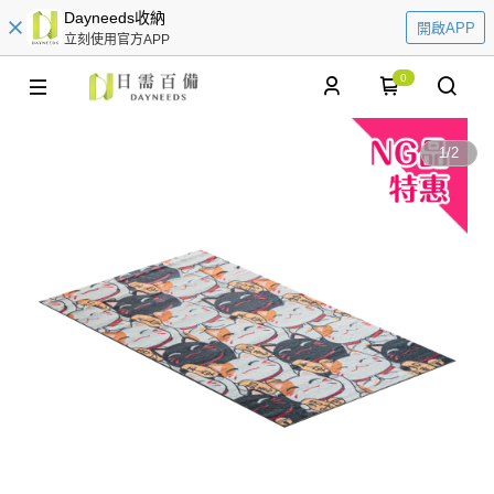
Dayneeds收納
開啟APP
立刻使用官方APP
0
1
/
2