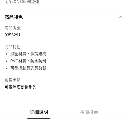
宅配滿NT$599免運
付款方式
商品特色
信用卡一次付款
商品編號
信用卡分期付款
9356291
3 期 0 利率 每期
NT$240
21家銀行
商品特色
合作金庫商業銀行
第一商業銀行
LINE Pay
絲圈材質，彈簧結構
華南商業銀行
彰化商業銀行
PVC材質，防水防滑
Apple Pay
上海商業儲蓄銀行
台北富邦商業銀行
國泰世華商業銀行
兆豐國際商業銀行
可發揮創意恣意剪裁
街口支付
臺灣中小企業銀行
台中商業銀行
銷售重點
匯豐（台灣）商業銀行
華泰商業銀行
悠遊付
聯邦商業銀行
遠東國際商業銀行
可愛療癒動物系列
元大商業銀行
永豐商業銀行
Google Pay
玉山商業銀行
星展（台灣）商業銀行
台新國際商業銀行
中國信託商業銀行
全盈+PAY
台灣樂天信用卡公司
詳細說明
相關推薦
大哥付你分期
相關說明