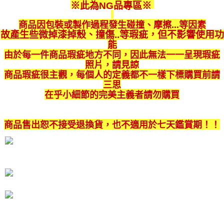
【大哥付你分期使用說明】
※此為NG品專區
※
ATM付款
1.本服務由台灣大哥大提供，台灣大哥大用戶可立即使用無須另外申請。
2.付款方式選擇「大哥付你分期」，訂單成立後會自動跳轉到大哥付的交易
商品因包裝或製作過程發生碰撞、摩擦...等因素
流程，驗證手機門號後，選擇欲分期的期數、繳款截止日，確認付款後即完
運送方式
故產生些微掉漆掉殼、撞傷..等瑕疵
，
但不影響使用功
成交易。
能
3.實際核准額度、可分期數及費用金額請依後續交易確認頁面所載為準。
宅配
由於每一件商品瑕疵地方不同，因此無法一一呈現瑕疵
4.訂單成立30分鐘內，如未前往確認交易或遇審核未通過，訂單將自動取
每筆NT$80，滿NT$599(含以上)免運費
消。如遇「轉專審核」未通過狀況，表示未達大哥付你分期系統評分，恕無
照片，請見諒
法說明評估內容。
商品瑕疵很主觀，每個人的定義都不一樣下標購買前請
【繳款方式說明】
三思
1.分期款項不併入電信帳單，「大哥付你分期」於每月結算日後寄送繳費提
在乎小細節的完美主義者請勿購買
醒簡訊。
2.透過簡訊連結打開帳單後，可選擇「超商條碼／台灣大直營門市／銀行轉
帳／街口支付／iPASS MONEY」等通路繳費。
商品售出恕不接受退換貨，也不適用於七天鑑賞期！！
【注意事項】
1.本服務係由「台灣大哥大股份有限公司」（以下簡稱本公司）所提供，讓
用戶於交易時，得透過本服務購買商品或服務，並由商店將買賣／分期付款
買賣價金債權讓與本公司後，依約使用本公司帳單繳交帳款。
2.基於同意付款使用「大哥付你分期」之契約關係目的，商店將以您的個人
資料（包含姓名、電話或地址）提供予台灣大哥大進項蒐集、處理及利用，
由本公司與您本人進行分期帳單所需資料之確認、核對及更正。
3.完整用戶服務條款，請詳閱以下連結：
https://oppay.tw/userRule