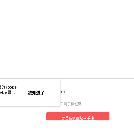
意付款使用「大哥付你分期」之契約關係目的，商店將以您的個人
含姓名、電話或地址）提供予台灣大哥大進項蒐集、處理及利
公司與您本人進行分期帳單所需資料之確認、核對及更正。
戶服務條款，請詳閱以下連結：
https://oppay.tw/userRule
 cookie
kie 聲明
我知道了
官方APP
免費傳送載點至手機