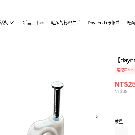
活動
新品上市📣
毛孩的秘密生活
Dayneeds報報📰
廠商
【day
宅配滿NT$
NT$2
NT$39
數量