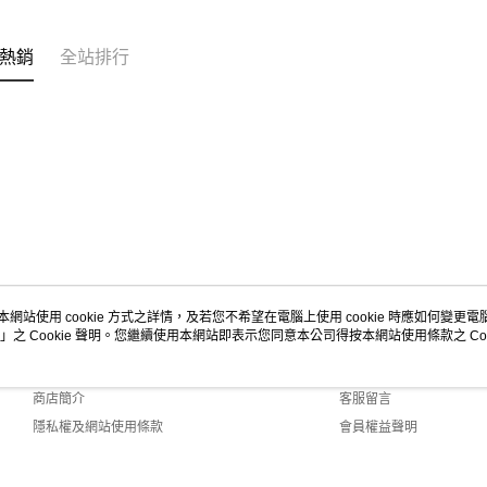
2.基於同
資料（包
用，由本
熱銷
全站排行
3.完整用
本網站使用 cookie 方式之詳情，及若您不希望在電腦上使用 cookie 時應如何變更電腦的
」之 Cookie 聲明。您繼續使用本網站即表示您同意本公司得按本網站使用條款之 Coo
關於我們
客服資訊
品牌故事
購物說明
商店簡介
客服留言
隱私權及網站使用條款
會員權益聲明
聯絡我們