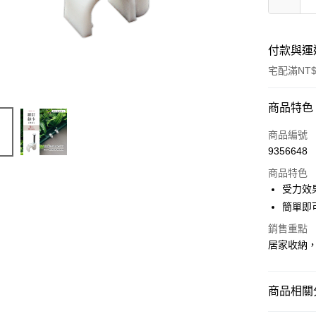
付款與運
宅配滿NT$
付款方式
商品特色
信用卡一
商品編號
9356648
信用卡分
商品特色
3 期 
受力效
合作金
簡單即
LINE Pay
華南商
銷售重點
Apple Pay
上海商
居家收納
國泰世
街口支付
臺灣中
匯豐（
悠遊付
商品相關分
聯邦商
元大商
Google Pa