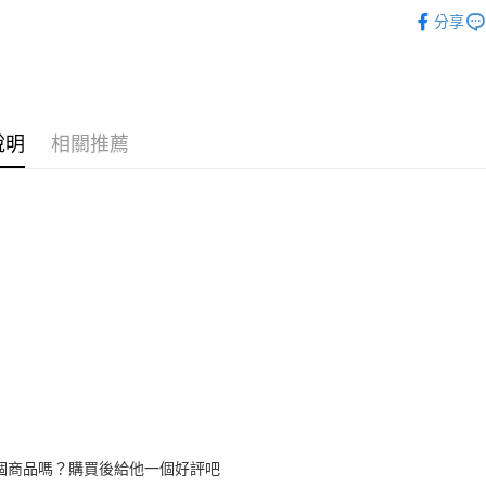
居家擺設
玉山商
分享
台新國
全盈+PAY
台灣樂
大哥付你
相關說明
【大哥付
ATM付款
說明
相關推薦
1.本服務
2.付款方
流程，驗
完成交易
運送方式
3.實際核
4.訂單成
宅配
消。如遇
每筆NT$8
無法說明
【繳款方
1.分期款
醒簡訊。
2.透過簡
帳／街口支
【注意事
1.本服務
用戶於交
個商品嗎？購買後給他一個好評吧
款買賣價