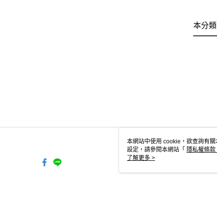
本分類
本網站中使用 cookie，欲查詢有關
設定，請參閱本網站「
隱私權條款
使用 cookie。
了解更多 >