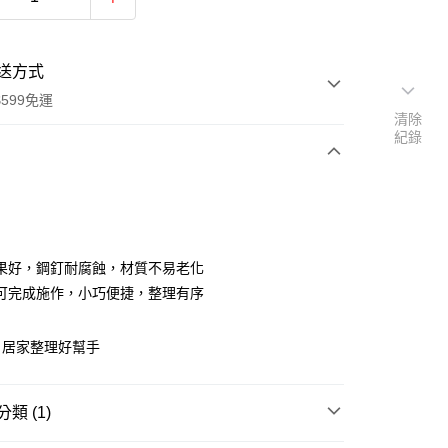
送方式
599免運
清除
紀錄
次付款
期付款
0 利率 每期
NT$8
21家銀行
果好，鋼釘耐腐蝕，材質不易老化
庫商業銀行
第一商業銀行
可完成施作，小巧便捷，整理有序
業銀行
彰化商業銀行
業儲蓄銀行
台北富邦商業銀行
，居家整理好幫手
華商業銀行
兆豐國際商業銀行
小企業銀行
台中商業銀行
台灣）商業銀行
華泰商業銀行
類 (1)
業銀行
遠東國際商業銀行
業銀行
永豐商業銀行
y