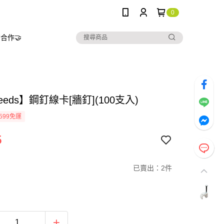
0
合作🤝
needs】鋼釘線卡[牆釘](100支入)
599免運
5
已賣出：2件