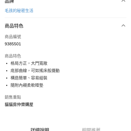
品牌
信用卡一次付款
毛孩的秘密生活
信用卡分期付款
3 期 0 利率 每期
NT$221
21家銀行
商品特色
合作金庫商業銀行
第一商業銀行
LINE Pay
商品編號
華南商業銀行
彰化商業銀行
9385501
Apple Pay
上海商業儲蓄銀行
台北富邦商業銀行
國泰世華商業銀行
兆豐國際商業銀行
商品特色
街口支付
臺灣中小企業銀行
台中商業銀行
格局方正，大門寬敞
匯豐（台灣）商業銀行
華泰商業銀行
悠遊付
底部曲線，可如搖床般擺動
聯邦商業銀行
遠東國際商業銀行
元大商業銀行
永豐商業銀行
構造簡單、容易組裝
Google Pay
玉山商業銀行
星展（台灣）商業銀行
隨附內襯柔軟睡墊
台新國際商業銀行
中國信託商業銀行
全盈+PAY
台灣樂天信用卡公司
銷售重點
大哥付你分期
貓貓房仲樂購屋
相關說明
【大哥付你分期使用說明】
ATM付款
1.本服務由台灣大哥大提供，台灣大哥大用戶可立即使用無須另外申請。
2.付款方式選擇「大哥付你分期」，訂單成立後會自動跳轉到大哥付的交易
詳細說明
相關推薦
流程，驗證手機門號後，選擇欲分期的期數、繳款截止日，確認付款後即完