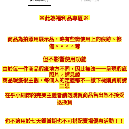
運送方式
成交易。
3.實際核准額度、可分期數及費用金額請依後續交易確認頁面所載為準。
宅配
4.訂單成立30分鐘內，如未前往確認交易或遇審核未通過，訂單將自動取
※此為福利品專區
※
每筆NT$80，滿NT$599(含以上)免運費
消。如遇「轉專審核」未通過狀況，表示未達大哥付你分期系統評分，恕無
法說明評估內容。
【繳款方式說明】
1.分期款項不併入電信帳單，「大哥付你分期」於每月結算日後寄送繳費提
商品為拍照用展示品，略有些微使用上的痕跡、擦
醒簡訊。
傷。。。。等
2.透過簡訊連結打開帳單後，可選擇「超商條碼／台灣大直營門市／銀行轉
帳／街口支付／iPASS MONEY」等通路繳費。
但不影響使用功能
【注意事項】
1.本服務係由「台灣大哥大股份有限公司」（以下簡稱本公司）所提供，讓
由於每一件商品瑕疵地方不同，因此無法一一呈現瑕疵
用戶於交易時，得透過本服務購買商品或服務，並由商店將買賣／分期付款
照片，請見諒
買賣價金債權讓與本公司後，依約使用本公司帳單繳交帳款。
商品瑕疵很主觀，每個人的定義都不一樣下標購買前請
2.基於同意付款使用「大哥付你分期」之契約關係目的，商店將以您的個人
三思
資料（包含姓名、電話或地址）提供予台灣大哥大進項蒐集、處理及利用，
由本公司與您本人進行分期帳單所需資料之確認、核對及更正。
商品售出恕不接受
在乎小細節的完美主義者請勿購買
3.完整用戶服務條款，請詳閱以下連結：
https://oppay.tw/userRule
退換貨
也不適用於七天鑑賞期也不可搭配賣場優惠活動！！