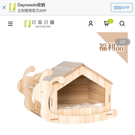
Dayneeds收納
開啟APP
立刻使用官方APP
0
1
/
2