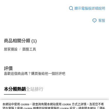
法說明評估內容。
【繳款方式說明】
顯示電腦版詳細說明
1.分期款項不併入電信帳單，「大哥付你分期」於每月結算日後寄送繳費提
醒簡訊。
2.透過簡訊連結打開帳單後，可選擇「超商條碼／台灣大直營門市／銀行轉
客服
帳／街口支付／iPASS MONEY」等通路繳費。
【注意事項】
1.本服務係由「台灣大哥大股份有限公司」（以下簡稱本公司）所提供，讓
商品相關分類 (1)
用戶於交易時，得透過本服務購買商品或服務，並由商店將買賣／分期付款
買賣價金債權讓與本公司後，依約使用本公司帳單繳交帳款。
居家擺設
2.基於同意付款使用「大哥付你分期」之契約關係目的，商店將以您的個人
園藝工具
資料（包含姓名、電話或地址）提供予台灣大哥大進項蒐集、處理及利用，
由本公司與您本人進行分期帳單所需資料之確認、核對及更正。
3.完整用戶服務條款，請詳閱以下連結：
https://oppay.tw/userRule
評價
喜歡這個商品嗎？購買後給他一個好評吧
本分類熱銷
全站排行
本網站中使用 cookie，欲查詢有關本網站使用 cookie 方式之詳情，及若您不希
熱門標籤
望在電腦上使用 cookie 時應如何變更電腦的 cookie 設定，請參閱本網站「
隱私