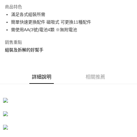
3 期 0 利率 每期
NT$79
21家銀行
商品特色
合作金庫商業銀行
第一商業銀行
LINE Pay
滿足各式組裝所需
華南商業銀行
彰化商業銀行
簡單快速更換配件 磁吸式 可更換11種配件
Apple Pay
上海商業儲蓄銀行
台北富邦商業銀行
國泰世華商業銀行
兆豐國際商業銀行
需使用AA(3號)電池4顆 ※無附電池
街口支付
臺灣中小企業銀行
台中商業銀行
銷售重點
匯豐（台灣）商業銀行
華泰商業銀行
悠遊付
聯邦商業銀行
遠東國際商業銀行
組裝及拆解的好幫手
元大商業銀行
永豐商業銀行
Google Pay
玉山商業銀行
星展（台灣）商業銀行
台新國際商業銀行
中國信託商業銀行
全盈+PAY
台灣樂天信用卡公司
詳細說明
相關推薦
大哥付你分期
相關說明
【大哥付你分期使用說明】
ATM付款
1.本服務由台灣大哥大提供，台灣大哥大用戶可立即使用無須另外申請。
2.付款方式選擇「大哥付你分期」，訂單成立後會自動跳轉到大哥付的交易
流程，驗證手機門號後，選擇欲分期的期數、繳款截止日，確認付款後即完
運送方式
成交易。
3.實際核准額度、可分期數及費用金額請依後續交易確認頁面所載為準。
宅配
4.訂單成立30分鐘內，如未前往確認交易或遇審核未通過，訂單將自動取
每筆NT$80，滿NT$599(含以上)免運費
消。如遇「轉專審核」未通過狀況，表示未達大哥付你分期系統評分，恕無