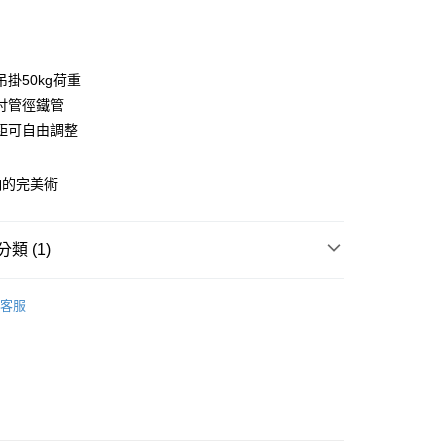
次付款
期付款
0 利率 每期
NT$373
21家銀行
掛50kg荷重
庫商業銀行
第一商業銀行
吋管徑鐵管
業銀行
彰化商業銀行
距可自由調整
業儲蓄銀行
台北富邦商業銀行
華商業銀行
兆豐國際商業銀行
納的完美術
小企業銀行
台中商業銀行
台灣）商業銀行
華泰商業銀行
業銀行
遠東國際商業銀行
類 (1)
業銀行
永豐商業銀行
y
業銀行
星展（台灣）商業銀行
️
際商業銀行
中國信託商業銀行
客服
天信用卡公司
分期
你分期使用說明】
由台灣大哥大提供，台灣大哥大用戶可立即使用無須另外申請。
式選擇「大哥付你分期」，訂單成立後會自動跳轉到大哥付的交易
證手機門號後，選擇欲分期的期數、繳款截止日，確認付款後即
。