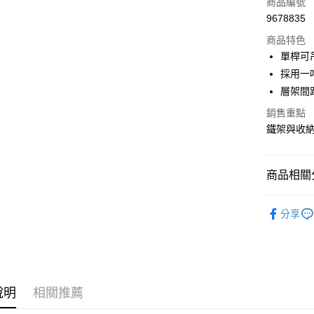
信用卡一
商品編號
9678835
信用卡分
商品特色
3 期 
單桿可吊
合作金
採用一
LINE Pay
華南商
層架間
Apple Pay
上海商
銷售重點
國泰世
街口支付
鐵架與收
臺灣中
匯豐（
悠遊付
聯邦商
商品相關分
元大商
Google Pa
玉山商
獨家商品㊙
台新國
全盈+PAY
分享
台灣樂
大哥付你
相關說明
【大哥付
ATM付款
1.本服務
2.付款方
說明
相關推薦
流程，驗
完成交易