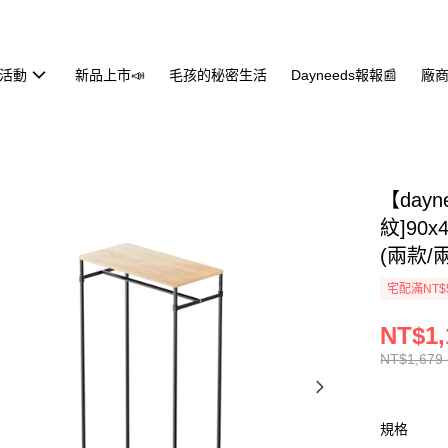
活動
新品上市📣
毛孩的秘密生活
Dayneeds報報📰
廠商
【day
紋]90
(兩款/
宅配滿NT$
NT$1,
NT$1,679 
規格