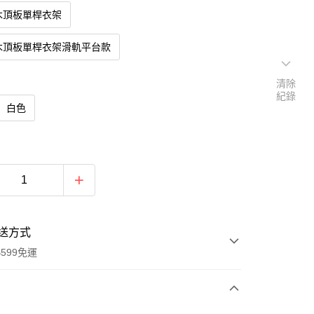
m木頂板單桿衣架
m木頂板單桿衣架滑軌平台款
清除
紀錄
白色
送方式
599免運