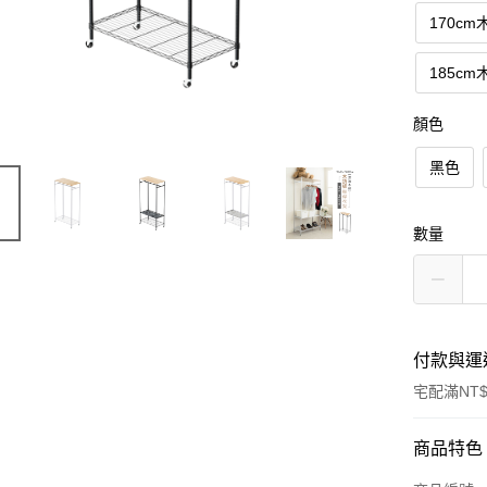
170c
185c
顏色
黑色
數量
付款與運
宅配滿NT$
付款方式
商品特色