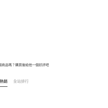
運送方式
3.實際核
4.訂單成
宅配
消。如遇
每筆NT$8
無法說明
【繳款方
1.分期款
醒簡訊。
2.透過簡
帳／街口支
【注意事
1.本服務
用戶於交
款買賣價
2.基於同
個商品嗎？購買後給他一個好評吧
資料（包
用，由本
3.完整用
熱銷
全站排行