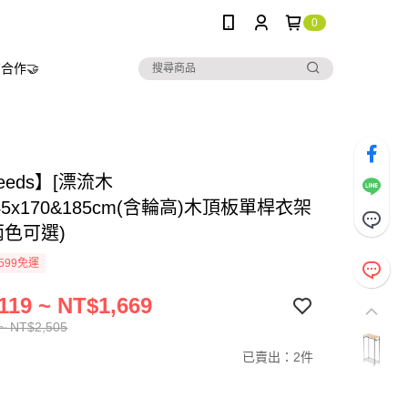
0
合作🤝
needs】[漂流木
x45x170&185cm(含輪高)木頂板單桿衣架
兩色可選)
599免運
119 ~ NT$1,669
~ NT$2,505
已賣出：2件