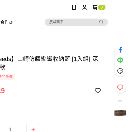
0
合作🤝
needs】山崎仿籐編織收納籃 [1入組] 深
大款
599免運
19