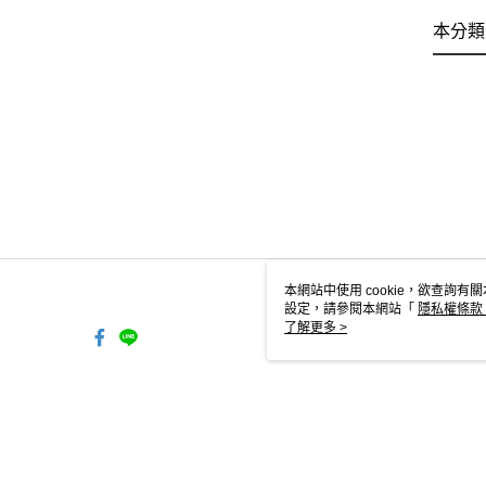
本分類
本網站中使用 cookie，欲查詢有關
設定，請參閱本網站「
隱私權條款
使用 cookie。
了解更多 >