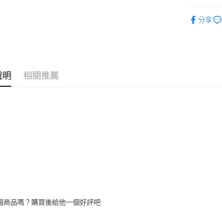
玉山商
收納箱 收
台新國
全盈+PAY
分享
台灣樂
大哥付你
相關說明
【大哥付
ATM付款
1.本服務
2.付款方
說明
相關推薦
流程，驗
完成交易
運送方式
3.實際核
4.訂單成
宅配
消。如遇
每筆NT$8
無法說明
【繳款方
1.分期款
醒簡訊。
2.透過簡
帳／街口支
【注意事
1.本服務
個商品嗎？購買後給他一個好評吧
用戶於交
款買賣價