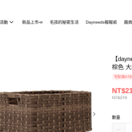
活動
新品上市📣
毛孩的秘密生活
Dayneeds報報📰
廠商
【day
棕色 
宅配滿NT$
NT$2
NT$279
數量