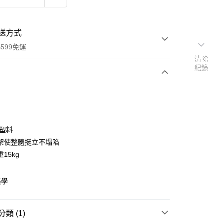
送方式
599免運
清除
紀錄
次付款
期付款
0 利率 每期
NT$73
21家銀行
E塑料
庫商業銀行
第一商業銀行
架使整體挺立不塌陷
業銀行
彰化商業銀行
15kg
業儲蓄銀行
台北富邦商業銀行
華商業銀行
兆豐國際商業銀行
美學
小企業銀行
台中商業銀行
台灣）商業銀行
華泰商業銀行
業銀行
遠東國際商業銀行
類 (1)
業銀行
永豐商業銀行
y