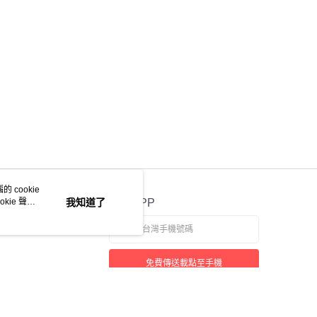
意付款使用「大哥付你分期」之契約關係目的，商店將以您的個人
含姓名、電話或地址）提供予台灣大哥大進項蒐集、處理及利
公司與您本人進行分期帳單所需資料之確認、核對及更正。
戶服務條款，請詳閱以下連結：
https://oppay.tw/userRule
 cookie
kie 聲明
我知道了
官方APP
免費傳送載點至手機