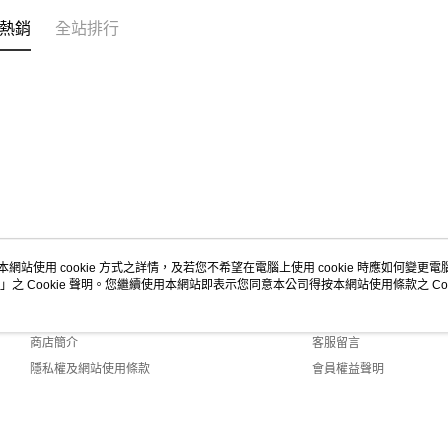
2.基於同
資料（包
熱銷
全站排行
用，由本
3.完整用
本網站使用 cookie 方式之詳情，及若您不希望在電腦上使用 cookie 時應如何變更電腦的
」之 Cookie 聲明。您繼續使用本網站即表示您同意本公司得按本網站使用條款之 Coo
關於我們
客服資訊
品牌故事
購物說明
商店簡介
客服留言
隱私權及網站使用條款
會員權益聲明
聯絡我們