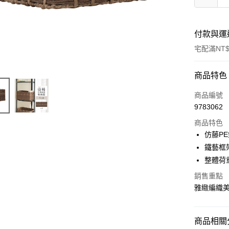
付款與運
宅配滿NT$
付款方式
商品特色
信用卡一
商品編號
9783062
信用卡分
商品特色
3 期 
仿藤P
合作金
鐵藝框
LINE Pay
華南商
整體荷重
Apple Pay
上海商
銷售重點
國泰世
街口支付
雅緻編織
臺灣中
匯豐（
悠遊付
聯邦商
商品相關分
元大商
Google Pa