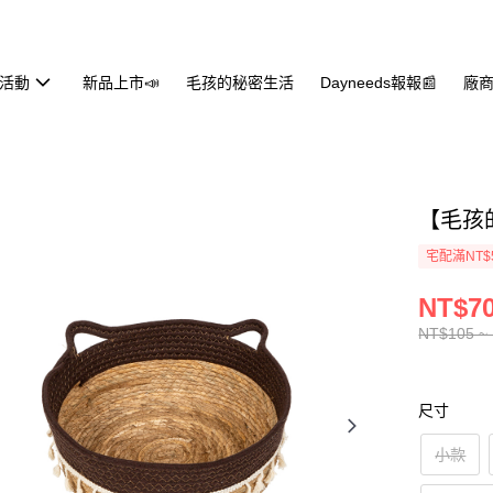
活動
新品上市📣
毛孩的秘密生活
Dayneeds報報📰
廠商
【毛孩
宅配滿NT$
NT$70
NT$105 ~
尺寸
小款