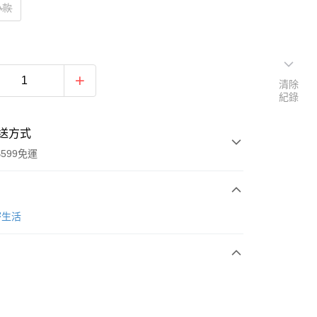
小款
清除
紀錄
送方式
599免運
次付款
密生活
期付款
0 利率 每期
NT$23
21家銀行
庫商業銀行
第一商業銀行
業銀行
彰化商業銀行