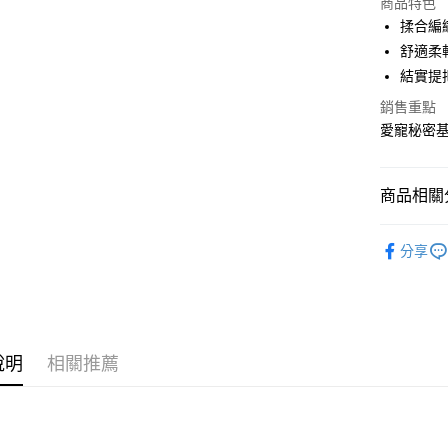
Apple Pay
上海商
商品特色
國泰世
揉合編
街口支付
臺灣中
舒適柔
匯豐（
悠遊付
結實提
聯邦商
元大商
銷售重點
Google Pa
玉山商
愛寵秘密
台新國
全盈+PAY
台灣樂
大哥付你
商品相關分
相關說明
【大哥付
毛孩的秘
ATM付款
1.本服務
分享
2.付款方
流程，驗
完成交易
運送方式
3.實際核
4.訂單成
宅配
消。如遇
說明
相關推薦
每筆NT$8
無法說明
【繳款方
1.分期款
醒簡訊。
2.透過簡