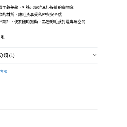
業儲蓄銀行
台北富邦商業銀行
華商業銀行
兆豐國際商業銀行
織主義美學，打造出優雅耳掛設計的寵物窩
小企業銀行
台中商業銀行
軟的材質，讓毛孩享受私密與安全感
台灣）商業銀行
華泰商業銀行
把設計，便於隨時搬動，為您的毛孩打造專屬空間
業銀行
遠東國際商業銀行
業銀行
永豐商業銀行
y
業銀行
星展（台灣）商業銀行
基地
際商業銀行
中國信託商業銀行
天信用卡公司
分期
類 (1)
你分期使用說明】
密生活
貓窩．貓跳台
由台灣大哥大提供，台灣大哥大用戶可立即使用無須另外申請。
客服
式選擇「大哥付你分期」，訂單成立後會自動跳轉到大哥付的交易
證手機門號後，選擇欲分期的期數、繳款截止日，確認付款後即
。
准額度、可分期數及費用金額請依後續交易確認頁面所載為準。
立30分鐘內，如未前往確認交易或遇審核未通過，訂單將自動取
「轉專審核」未通過狀況，表示未達大哥付你分期系統評分，恕
0，滿NT$599(含以上)免運費
評估內容。
式說明】
項不併入電信帳單，「大哥付你分期」於每月結算日後寄送繳費提
訊連結打開帳單後，可選擇「超商條碼／台灣大直營門市／銀行轉