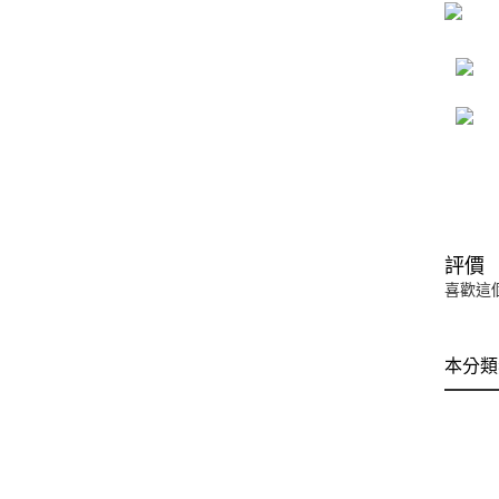
評價
喜歡這
本分類