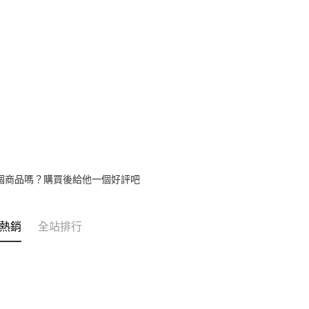
帳／街口支
【注意事
1.本服務
用戶於交
款買賣價
2.基於同
資料（包
用，由本
3.完整用
個商品嗎？購買後給他一個好評吧
熱銷
全站排行