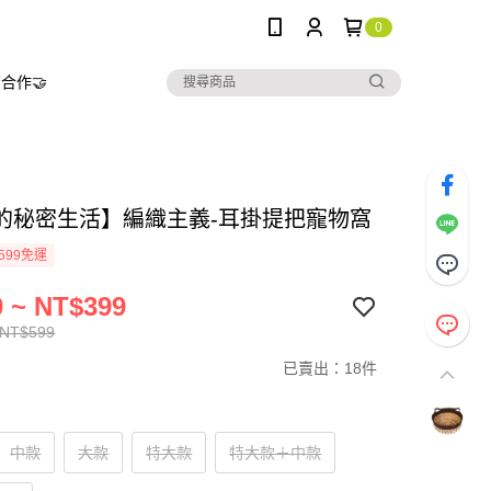
0
合作🤝
的秘密生活】編織主義-耳掛提把寵物窩
599免運
 ~ NT$399
 NT$599
已賣出：18件
中款
大款
特大款
特大款＋中款