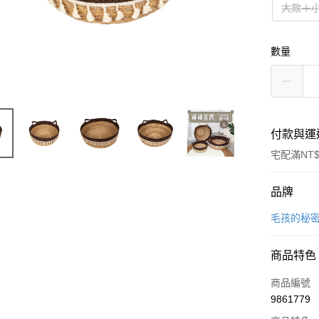
大款＋
數量
付款與運
宅配滿NT$
付款方式
品牌
信用卡一
毛孩的秘
信用卡分
商品特色
3 期 
商品編號
合作金
LINE Pay
9861779
華南商